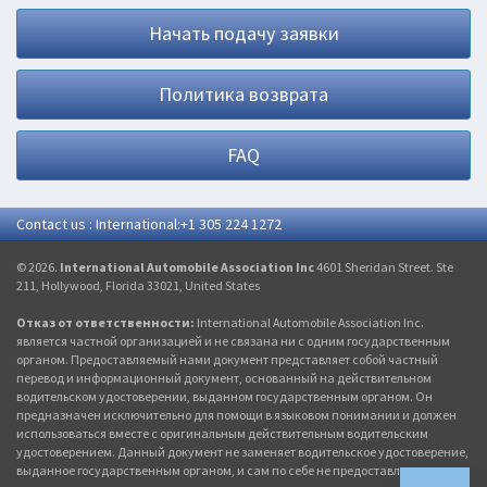
Начать подачу заявки
Политика возврата
FAQ
Contact us : International:+1 305 224 1272
© 2026.
International Automobile Association Inc
4601 Sheridan Street. Ste
211, Hollywood, Florida 33021, United States
Отказ от ответственности:
International Automobile Association Inc.
является частной организацией и не связана ни с одним государственным
органом. Предоставляемый нами документ представляет собой частный
перевод и информационный документ, основанный на действительном
водительском удостоверении, выданном государственным органом. Он
предназначен исключительно для помощи в языковом понимании и должен
использоваться вместе с оригинальным действительным водительским
удостоверением. Данный документ не заменяет водительское удостоверение,
выданное государственным органом, и сам по себе не предоставляет никаких