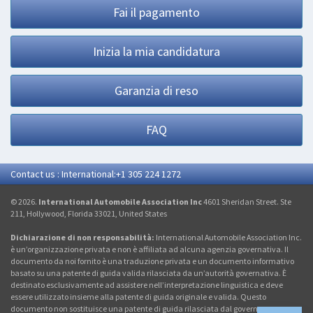
Fai il pagamento
Inizia la mia candidatura
Garanzia di reso
FAQ
Contact us : International:+1 305 224 1272
© 2026.
International Automobile Association Inc
4601 Sheridan Street. Ste
211, Hollywood, Florida 33021, United States
Dichiarazione di non responsabilità:
International Automobile Association Inc.
è un’organizzazione privata e non è affiliata ad alcuna agenzia governativa. Il
documento da noi fornito è una traduzione privata e un documento informativo
basato su una patente di guida valida rilasciata da un’autorità governativa. È
destinato esclusivamente ad assistere nell’interpretazione linguistica e deve
essere utilizzato insieme alla patente di guida originale e valida. Questo
documento non sostituisce una patente di guida rilasciata dal governo e non