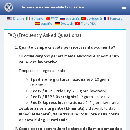
International Automobile Association
English
italiano
中文
русский
português
français
español
Deutsch
Tiếng Việt
FAQ (Frequently Asked Questions)
Quanto tempo ci vuole per ricevere il documento?
Gli ordini vengono generalmente elaborati e spediti entro
24–48 ore lavorative
.
Tempi di consegna stimati:
Spedizione gratuita nazionale:
5–10 giorni
lavorativi
FedEx / USPS Priority:
2–5 giorni lavorativi
FedEx / USPS Overnight:
1–2 giorni lavorativi
FedEx Express International:
2–5 giorni lavorativi
L'
elaborazione urgente (15 minuti)
è disponibile
dal
lunedì al venerdì, dalle 9:00 alle 15:30, ora della costa
orientale degli Stati Uniti
.
Come posso controllare lo stato della mia domanda e