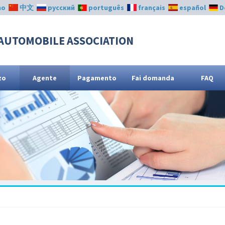
no
中文
русский
português
français
español
D
AUTOMOBILE ASSOCIATION
zo
Agente
Pagamento
Fai domanda
FAQ