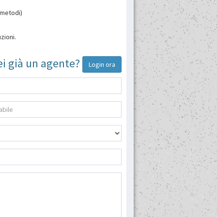
 metodi)
zioni.
ei già un agente?
Login ora