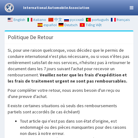
International Automobile Association
English
italiano
中文
русский
português
français
español
Deutsch
Tiếng Việt
Politique De Retour
Si, pour une raison quelconque, vous décidez que le permis de
conduire international n'est plus nécessaire, ou si vous n'êtes pas
entièrement satisfait de nos services, n'hésitez pas à retourner le
document dans les 7 jours suivant l'achat pour recevoir un
remboursement.
Veuillez noter que les frais d'expédition et
les frais de traitement urgent ne sont pas remboursables.
Pour compléter votre retour, nous avons besoin d'un reçu ou
d'une preuve d'achat.
Il existe certaines situations où seuls des remboursements
partiels sont accordés (le cas échéant)
Tout article qui n'est pas dans son état d'origine, est
endommagé ou des pièces manquantes pour des raisons
non dues à notre erreur.