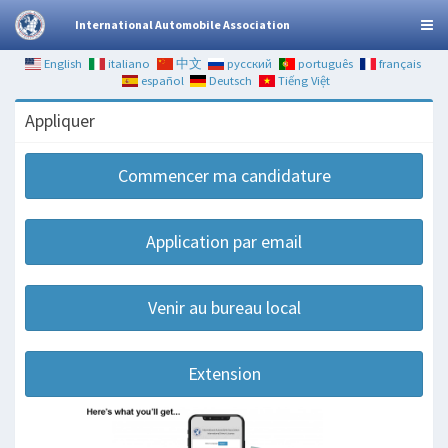
International Automobile Association
English
italiano
中文
русский
português
français
español
Deutsch
Tiếng Việt
Appliquer
Commencer ma candidature
Application par email
Venir au bureau local
Extension