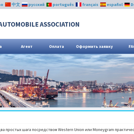
no
中文
русский
português
français
español
D
AUTOMOBILE ASSOCIATION
а
Агент
Оплата
Оформить заявку
FA
ва простых шага посредством Western Union или Moneygram практичес