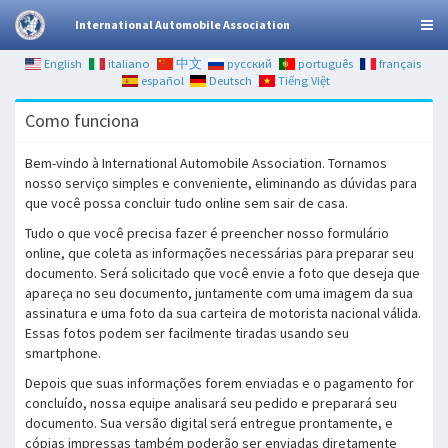
International Automobile Association
English
italiano
中文
русский
português
français
español
Deutsch
Tiếng Việt
Como funciona
Bem-vindo à International Automobile Association. Tornamos
nosso serviço simples e conveniente, eliminando as dúvidas para
que você possa concluir tudo online sem sair de casa.
Tudo o que você precisa fazer é preencher nosso formulário
online, que coleta as informações necessárias para preparar seu
documento. Será solicitado que você envie a foto que deseja que
apareça no seu documento, juntamente com uma imagem da sua
assinatura e uma foto da sua carteira de motorista nacional válida.
Essas fotos podem ser facilmente tiradas usando seu
smartphone.
Depois que suas informações forem enviadas e o pagamento for
concluído, nossa equipe analisará seu pedido e preparará seu
documento. Sua versão digital será entregue prontamente, e
cópias impressas também poderão ser enviadas diretamente