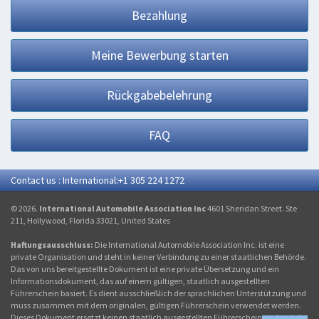
Bezahlung
Meine Bewerbung starten
Rückgabebelehrung
FAQ
Contact us : International:+1 305 224 1272
© 2026.
International Automobile Association Inc
4601 Sheridan Street. Ste
211, Hollywood, Florida 33021, United States
Haftungsausschluss:
Die International Automobile Association Inc. ist eine
private Organisation und steht in keiner Verbindung zu einer staatlichen Behörde.
Das von uns bereitgestellte Dokument ist eine private Übersetzung und ein
Informationsdokument, das auf einem gültigen, staatlich ausgestellten
Führerschein basiert. Es dient ausschließlich der sprachlichen Unterstützung und
muss zusammen mit dem originalen, gültigen Führerschein verwendet werden.
Dieses Dokument ersetzt keinen staatlich ausgestellten Führerschein und verleiht